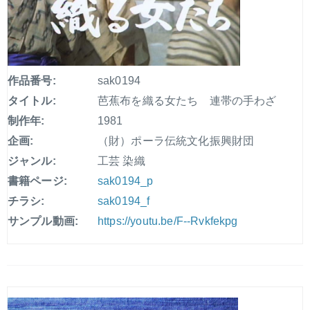
作品番号:
sak0194
タイトル:
芭蕉布を織る女たち 連帯の手わざ
制作年:
1981
企画:
（財）ポーラ伝統文化振興財団
ジャンル:
工芸 染織
書籍ページ:
sak0194_p
チラシ:
sak0194_f
サンプル動画:
https://youtu.be/F--Rvkfekpg