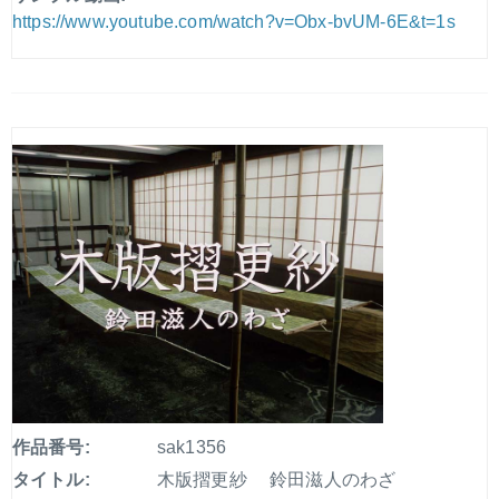
https://www.youtube.com/watch?v=Obx-bvUM-6E&t=1s
作品番号:
sak1356
タイトル:
木版摺更紗 鈴田滋人のわざ