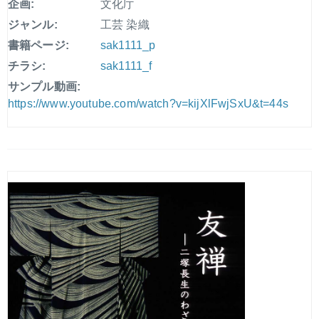
企画:
文化庁
ジャンル:
工芸 染織
書籍ページ:
sak1111_p
チラシ:
sak1111_f
サンプル動画:
https://www.youtube.com/watch?v=kijXlFwjSxU&t=44s