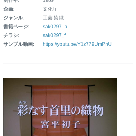
制作年:
1989
企画:
文化庁
ジャンル:
工芸 染織
書籍ページ:
sak0297_p
チラシ:
sak0297_f
サンプル動画:
https://youtu.be/Y1z779UmPnU