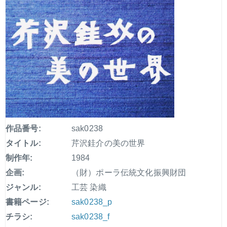
作品番号:
sak0238
タイトル:
芹沢銈介の美の世界
制作年:
1984
企画:
（財）ポーラ伝統文化振興財団
ジャンル:
工芸 染織
書籍ページ:
sak0238_p
チラシ:
sak0238_f