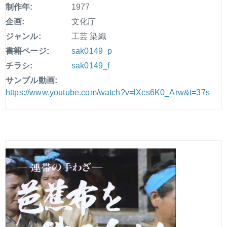
制作年:
1977
企画:
文化庁
ジャンル:
工芸 染織
書籍ページ:
sak0149_p
チラシ:
sak0149_f
サンプル動画:
https://www.youtube.com/watch?v=lXcs6K0_Arw&t=37s