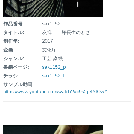
作品番号:
sak1152
タイトル:
友禅 二塚長生のわざ
制作年:
2017
企画:
文化庁
ジャンル:
工芸 染織
書籍ページ:
sak1152_p
チラシ:
sak1152_f
サンプル動画:
https://www.youtube.com/watch?v=9s2j-4YlOwY