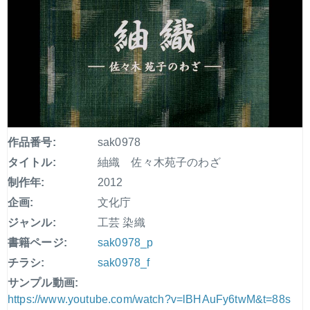
作品番号:
sak0978
タイトル:
紬織 佐々木苑子のわざ
制作年:
2012
企画:
文化庁
ジャンル:
工芸 染織
書籍ページ:
sak0978_p
チラシ:
sak0978_f
サンプル動画:
https://www.youtube.com/watch?v=lBHAuFy6twM&t=88s