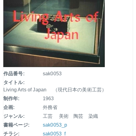
作品番号:
sak0053
タイトル:
Living Arts of Japan （現代日本の美術工芸）
制作年:
1963
企画:
外務省
ジャンル:
工芸 美術 陶芸 染織
書籍ページ:
sak0053_p
チラシ:
sak0053_f