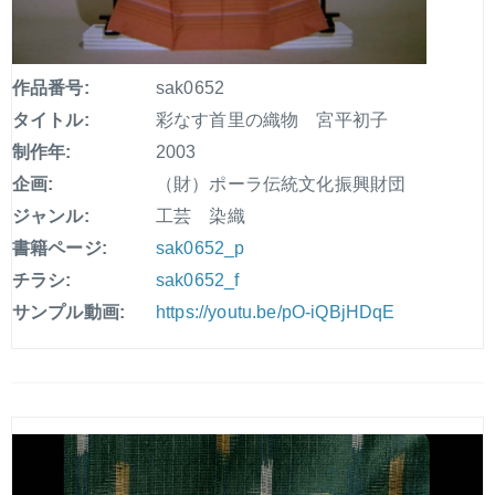
作品番号:
sak0652
タイトル:
彩なす首里の織物 宮平初子
制作年:
2003
企画:
（財）ポーラ伝統文化振興財団
ジャンル:
工芸 染織
書籍ページ:
sak0652_p
チラシ:
sak0652_f
サンプル動画:
https://youtu.be/pO-iQBjHDqE