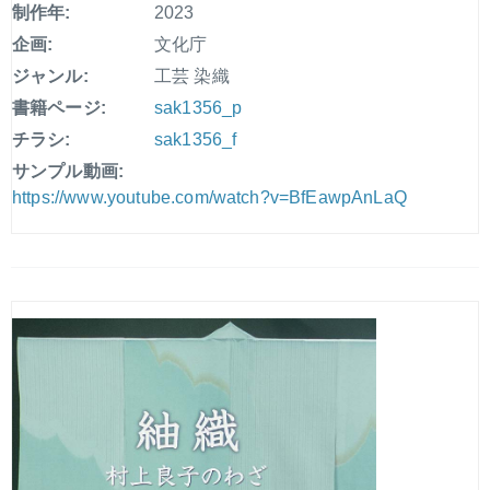
制作年:
2023
企画:
文化庁
ジャンル:
工芸 染織
書籍ページ:
sak1356_p
チラシ:
sak1356_f
サンプル動画:
https://www.youtube.com/watch?v=BfEawpAnLaQ