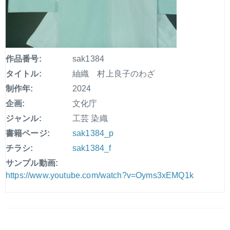
作品番号:
sak1384
タイトル:
紬織 村上良子のわざ
制作年:
2024
企画:
文化庁
ジャンル:
工芸 染織
書籍ページ:
sak1384_p
チラシ:
sak1384_f
サンプル動画:
https://www.youtube.com/watch?v=Oyms3xEMQ1k