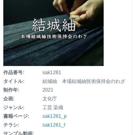
作品番号:
sak1261
タイトル:
結城紬 本場結城紬技術保持会のわざ
制作年:
2021
企画:
文化庁
ジャンル:
工芸 染織
書籍ページ:
sak1261_p
チラシ:
sak1261_f
サンプル動画: