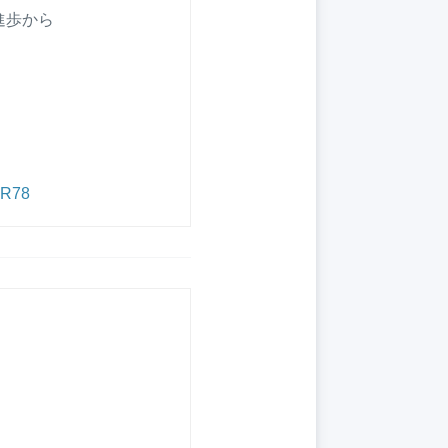
進歩から
cR78