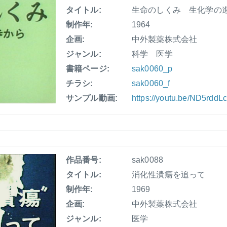
タイトル:
生命のしくみ 生化学の
制作年:
1964
企画:
中外製薬株式会社
ジャンル:
科学 医学
書籍ページ:
sak0060_p
チラシ:
sak0060_f
サンプル動画:
https://youtu.be/ND5rddL
作品番号:
sak0088
タイトル:
消化性潰瘍を追って
制作年:
1969
企画:
中外製薬株式会社
ジャンル:
医学