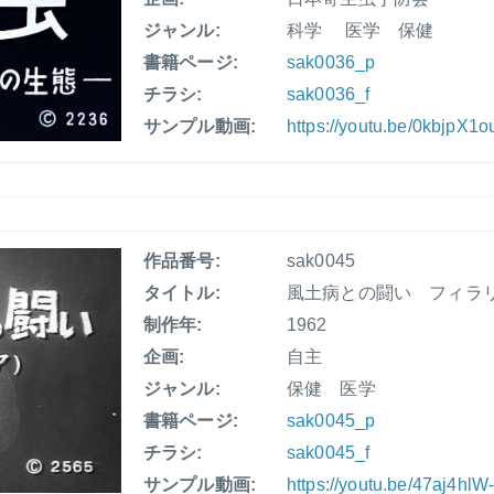
ジャンル:
科学 医学 保健
書籍ページ:
sak0036_p
チラシ:
sak0036_f
サンプル動画:
https://youtu.be/0kbjpX1o
作品番号:
sak0045
タイトル:
風土病との闘い フィラ
制作年:
1962
企画:
自主
ジャンル:
保健 医学
書籍ページ:
sak0045_p
チラシ:
sak0045_f
サンプル動画:
https://youtu.be/47aj4hl