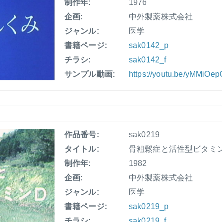
制作年:
1976
企画:
中外製薬株式会社
ジャンル:
医学
書籍ページ:
sak0142_p
チラシ:
sak0142_f
サンプル動画:
https://youtu.be/yMMiOe
作品番号:
sak0219
タイトル:
骨粗鬆症と活性型ビタミ
制作年:
1982
企画:
中外製薬株式会社
ジャンル:
医学
書籍ページ:
sak0219_p
チラシ:
sak0219_f