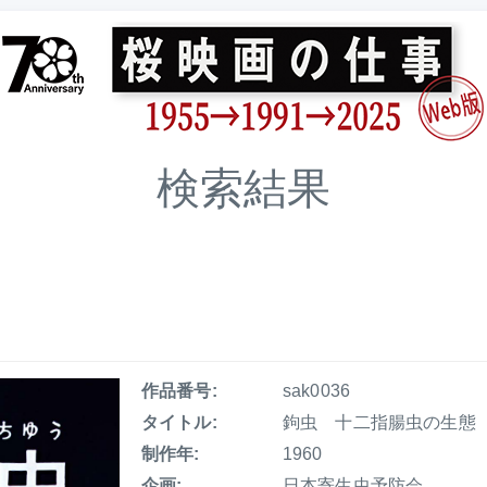
検索結果
作品番号:
sak0036
タイトル:
鉤虫 十二指腸虫の生態
制作年:
1960
企画:
日本寄生虫予防会