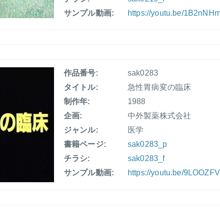
サンプル動画:
https://youtu.be/1B2nN
作品番号:
sak0283
タイトル:
急性胃病変の臨床
制作年:
1988
企画:
中外製薬株式会社
ジャンル:
医学
書籍ページ:
sak0283_p
チラシ:
sak0283_f
サンプル動画:
https://youtu.be/9LOOZF