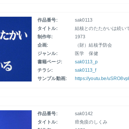
作品番号:
sak0113
タイトル:
結核とのたたかいは続い
制作年:
1973
企画:
（財）結核予防会
ジャンル:
医学 保健
書籍ページ:
sak0113_p
チラシ:
sak0113_f
サンプル動画:
https://youtu.be/uSRO8v
作品番号:
sak0142
タイトル:
癌免疫のしくみ