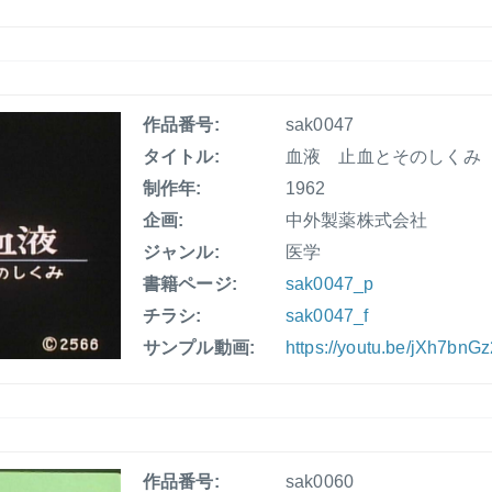
作品番号:
sak0047
タイトル:
血液 止血とそのしくみ
制作年:
1962
企画:
中外製薬株式会社
ジャンル:
医学
書籍ページ:
sak0047_p
チラシ:
sak0047_f
サンプル動画:
https://youtu.be/jXh7bnG
作品番号:
sak0060