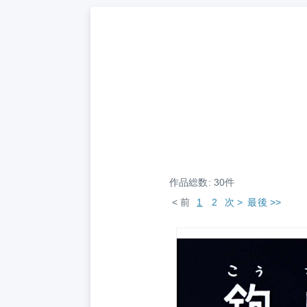
作品総数: 30件
< 前
1
2
次 >
最後 >>