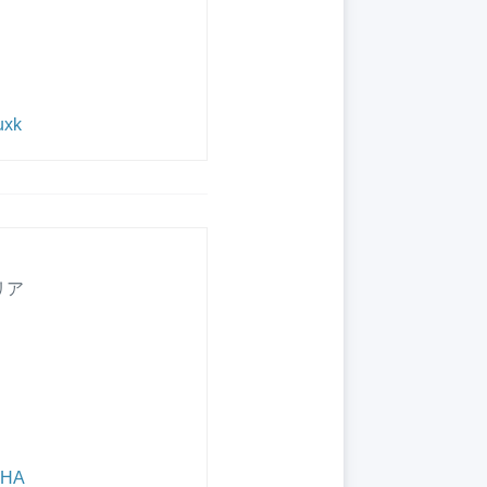
uxk
リア
W-HA