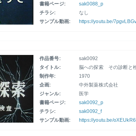
書籍ページ:
sak0088_p
チラシ:
なし
サンプル動画:
https://youtu.be/7pgvLBG
作品番号:
sak0092
タイトル:
脳への探索 その診断と
制作年:
1970
企画:
中外製薬株式会社
ジャンル:
医学
書籍ページ:
sak0092_p
チラシ:
sak0092_f
サンプル動画:
https://youtu.be/oXEUk