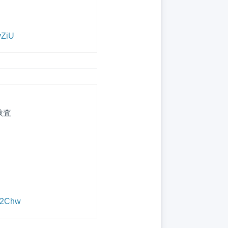
vZiU
検査
R62Chw