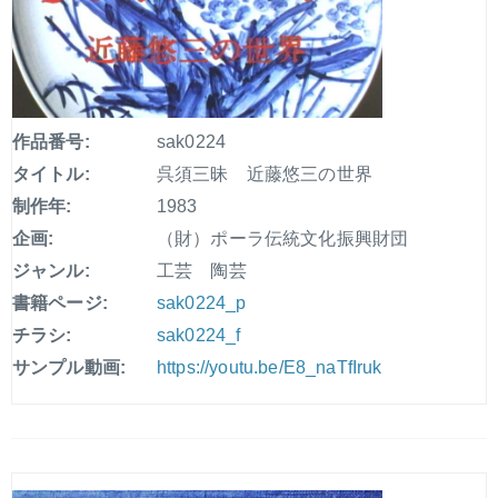
作品番号:
sak0224
タイトル:
呉須三昧 近藤悠三の世界
制作年:
1983
企画:
（財）ポーラ伝統文化振興財団
ジャンル:
工芸 陶芸
書籍ページ:
sak0224_p
チラシ:
sak0224_f
サンプル動画:
https://youtu.be/E8_naTfIruk