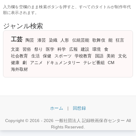
入力欄を空欄のまま検索ボタンを押すと、すべてのタイトルが制作年代
順に表示されます。
ジャンル検索
工芸
陶芸
漆芸
染織
人形
伝統芸能
歌舞伎
能
狂言
文楽
習俗
祭り
医学
科学
広報
建設
環境
食
社会教育
生活
保健
スポーツ
学校教育
国語
美術
文化
健康
劇
アニメ
ドキュメンタリー
テレビ番組
CM
海外取材
ホーム
|
回想録
Copyright © 2016 -
2026
一般社団法人 記録映画保存センター All
Rights Reserved.