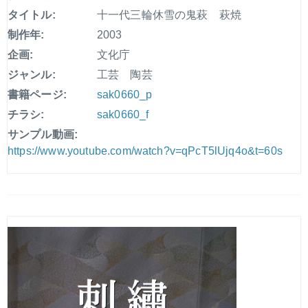
タイトル:
十一代三輪休雪の鬼萩 萩焼
制作年:
2003
企画:
文化庁
ジャンル:
工芸 陶芸
書籍ページ:
sak0660_p
チラシ:
sak0660_f
サンプル動画:
https://www.youtube.com/watch?v=qPcT5lUjq4o&t=60s