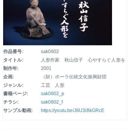
作品番号:
sak0602
タイトル:
人形作家 秋山信子 心やすらぐ人形を
制作年:
2001
企画:
（財）ポーラ伝統文化振興財団
ジャンル:
工芸 人形
書籍ページ:
sak0602_p
チラシ:
sak0602_f
サンプル動画:
https://youtu.be/J6U3iBkGRcE