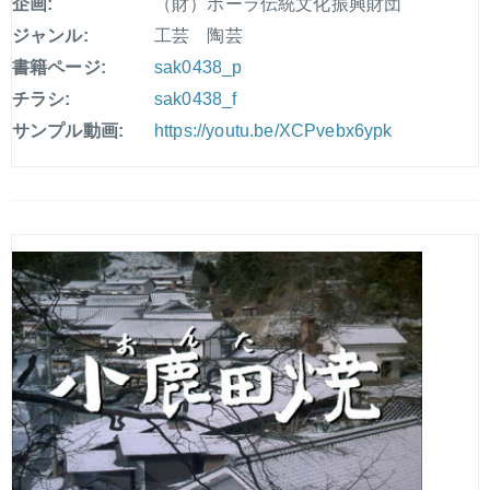
企画:
（財）ポーラ伝統文化振興財団
ジャンル:
工芸 陶芸
書籍ページ:
sak0438_p
チラシ:
sak0438_f
サンプル動画:
https://youtu.be/XCPvebx6ypk