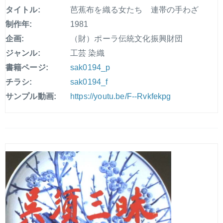
タイトル:
芭蕉布を織る女たち 連帯の手わざ
制作年:
1981
企画:
（財）ポーラ伝統文化振興財団
ジャンル:
工芸 染織
書籍ページ:
sak0194_p
チラシ:
sak0194_f
サンプル動画:
https://youtu.be/F--Rvkfekpg