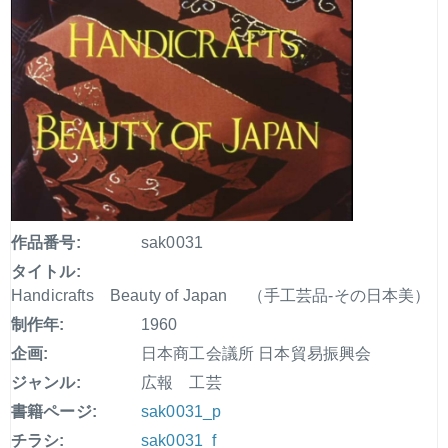
作品番号:
sak0031
タイトル:
Handicrafts Beauty of Japan （手工芸品-その日本美）
制作年:
1960
企画:
日本商工会議所 日本貿易振興会
ジャンル:
広報 工芸
書籍ページ:
sak0031_p
チラシ:
sak0031_f