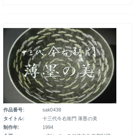
作品番号:
sak0438
タイトル:
十三代今右衛門 薄墨の美
制作年:
1994