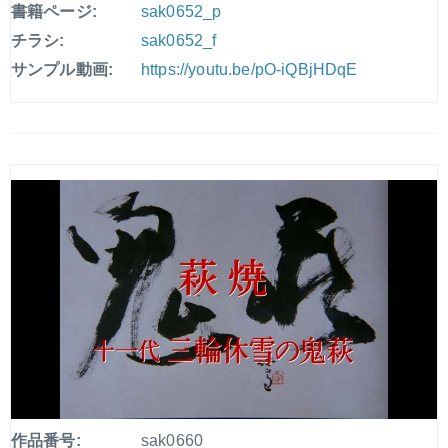
書籍ページ:
sak0652_p
チラシ:
sak0652_f
サンプル動画:
https://youtu.be/pO-iQBjHDqE
作品番号:
sak0660