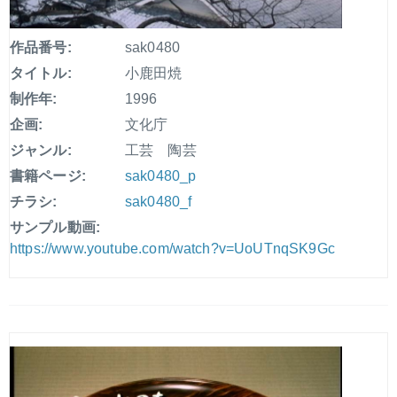
作品番号:
sak0480
タイトル:
小鹿田焼
制作年:
1996
企画:
文化庁
ジャンル:
工芸 陶芸
書籍ページ:
sak0480_p
チラシ:
sak0480_f
サンプル動画:
https://www.youtube.com/watch?v=UoUTnqSK9Gc