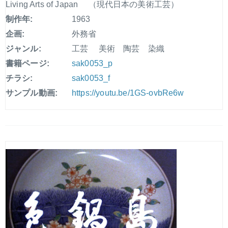
Living Arts of Japan （現代日本の美術工芸）
制作年:
1963
企画:
外務省
ジャンル:
工芸 美術 陶芸 染織
書籍ページ:
sak0053_p
チラシ:
sak0053_f
サンプル動画:
https://youtu.be/1GS-ovbRe6w