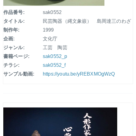
作品番号:
sak0552
タイトル:
民芸陶器（縄文象嵌） 島岡達三のわざ
制作年:
1999
企画:
文化庁
ジャンル:
工芸 陶芸
書籍ページ:
sak0552_p
チラシ:
sak0552_f
サンプル動画:
https://youtu.be/yREBXMOgWzQ