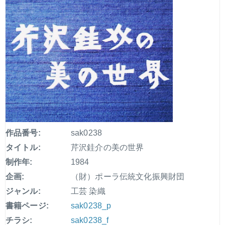
作品番号:
sak0238
タイトル:
芹沢銈介の美の世界
制作年:
1984
企画:
（財）ポーラ伝統文化振興財団
ジャンル:
工芸 染織
書籍ページ:
sak0238_p
チラシ:
sak0238_f