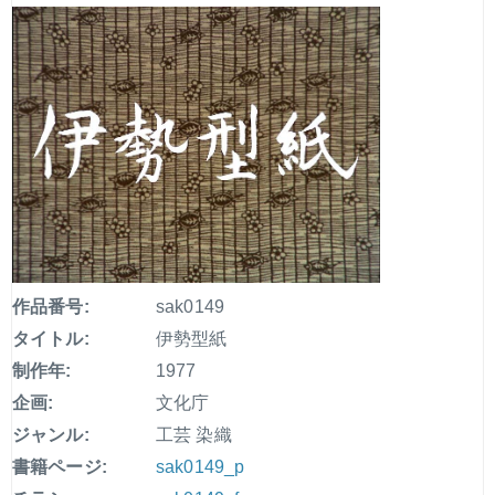
作品番号:
sak0149
タイトル:
伊勢型紙
制作年:
1977
企画:
文化庁
ジャンル:
工芸 染織
書籍ページ:
sak0149_p