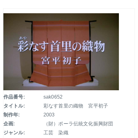
作品番号:
sak0652
タイトル:
彩なす首里の織物 宮平初子
制作年:
2003
企画:
（財）ポーラ伝統文化振興財団
ジャンル:
工芸 染織