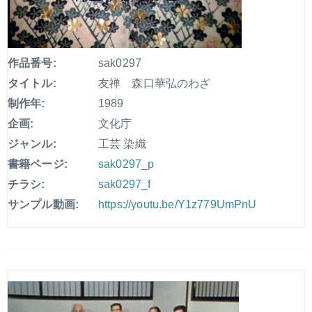
作品番号:
sak0297
タイトル:
友禅 森口華弘のわざ
制作年:
1989
企画:
文化庁
ジャンル:
工芸 染織
書籍ページ:
sak0297_p
チラシ:
sak0297_f
サンプル動画:
https://youtu.be/Y1z779UmPnU