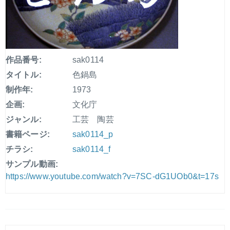
作品番号:
sak0114
タイトル:
色鍋島
制作年:
1973
企画:
文化庁
ジャンル:
工芸 陶芸
書籍ページ:
sak0114_p
チラシ:
sak0114_f
サンプル動画:
https://www.youtube.com/watch?v=7SC-dG1UOb0&t=17s