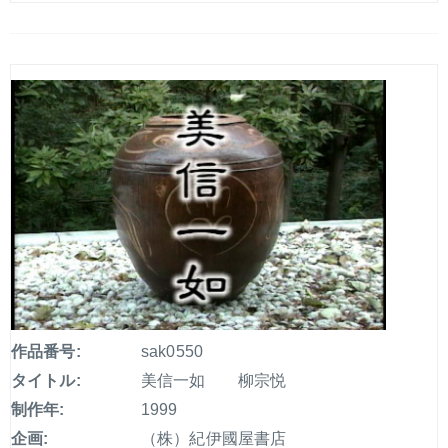
作品番号:
sak0550
タイトル:
美信一如 柳宗悦
制作年:
1999
企画:
（株）紀伊國屋書店