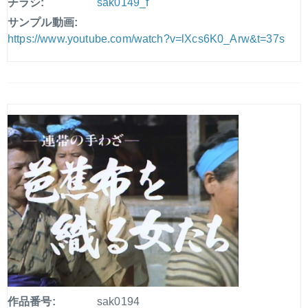
チラシ:
sak0149_f
サンプル動画:
https://www.youtube.com/watch?v=lXcs6K0_Arw&t=37s
作品番号:
sak0194