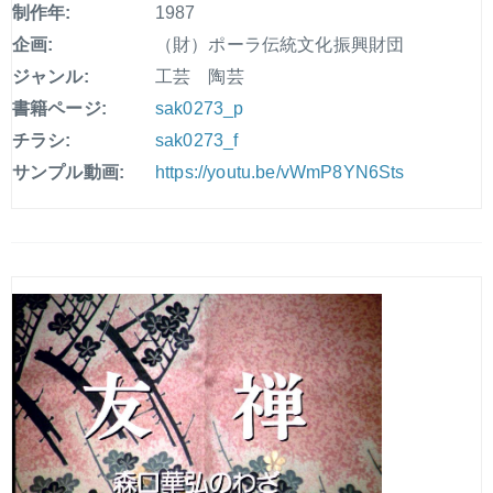
制作年:
1987
企画:
（財）ポーラ伝統文化振興財団
ジャンル:
工芸 陶芸
書籍ページ:
sak0273_p
チラシ:
sak0273_f
サンプル動画:
https://youtu.be/vWmP8YN6Sts